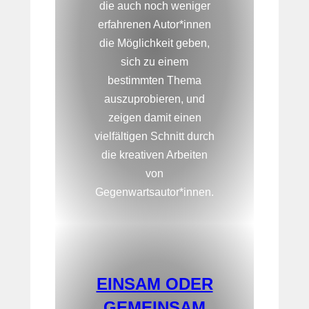
die auch noch weniger
erfahrenen Autor*innen
die Möglichkeit geben,
sich zu einem
bestimmten Thema
auszuprobieren, und
zeigen damit einen
vielfältigen Schnitt durch
die kreativen Arbeiten
von
Gegenwartsautor*innen.
EINSAM ODER
GEMEINSAM