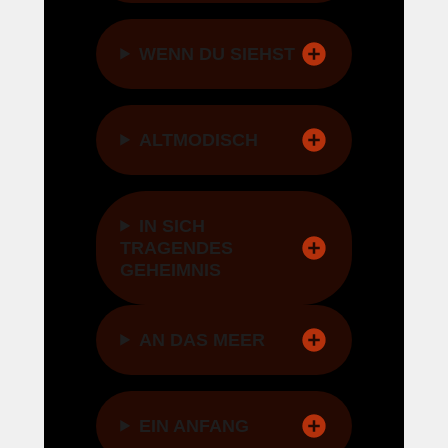
WENN DU SIEHST
ALTMODISCH
IN SICH
TRAGENDES
GEHEIMNIS
AN DAS MEER
EIN ANFANG