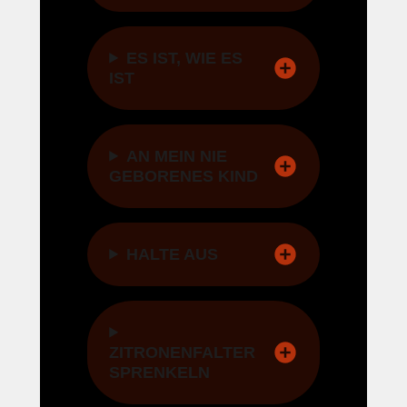
ES IST, WIE ES
IST
AN MEIN NIE
GEBORENES KIND
HALTE AUS
ZITRONENFALTER
SPRENKELN