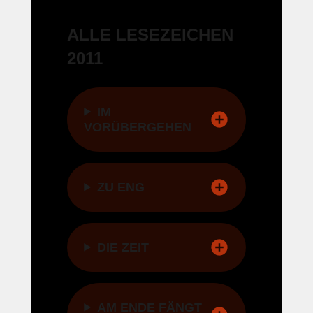
ALLE LESEZEICHEN
2011
IM
VORÜBERGEHEN
ZU ENG
DIE ZEIT
AM ENDE FÄNGT