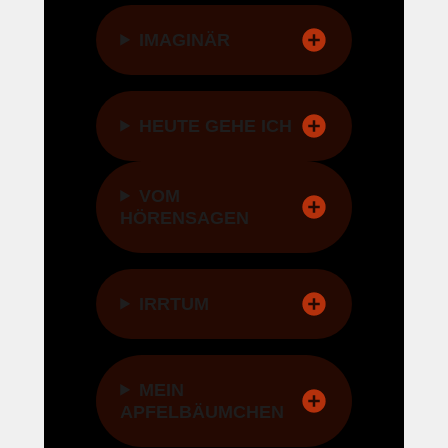
IMAGINÄR
HEUTE GEHE ICH
VOM
HÖRENSAGEN
IRRTUM
MEIN
APFELBÄUMCHEN