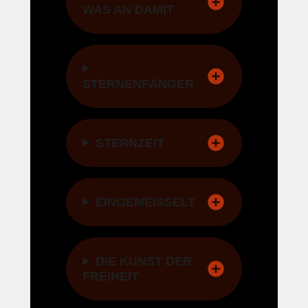
WAS AN DAMIT
STERNENFÄNGER
STERNZEIT
EINGEMEISSELT
DIE KUNST DER
FREIHEIT