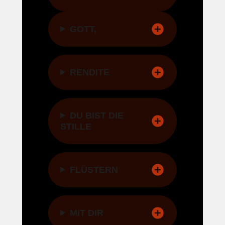
GOTT,
RENDITE
DU BIST DIE
STILLE
FLÜSTERN
MIT DIR