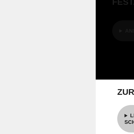
FEST
AN
ZUR
L
SC