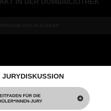
AKT IN DER DOMBIBLIOTHEK
SPRACHE VON JO KÖHLER
 JURYDISKUSSION
EITFADEN FÜR DIE
HÜLER*INNEN-JURY