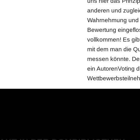
uns hier das Prinzi
anderen und zugleic
Wahrnehmung und Le
Bewertung eingeflos
vollkommen! Es gibt
mit dem man die Qua
messen könnte. Desh
ein AutorenVoting d
Wettbewerbsteilneh