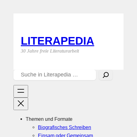
Zum
Inhalt
springen
LITERAPEDIA
30 Jahre freie Literaturarbeit
S
u
c
h
e
n
Themen und Formate
Biografisches Schreiben
Einsam oder Gemeinsam