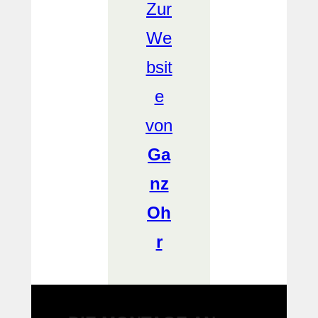
Zur
We
bsit
e
von
Ga
nz
Oh
r